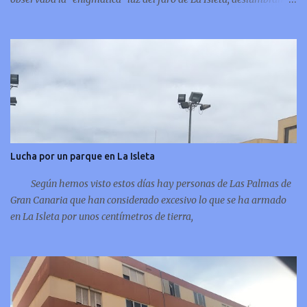
puntualmente por encima de la montaña del Vigía, por eso
siempre he leído sobre el tema y ahora incluso me atrevo a
compartir unos pequeños apuntes del faro de mi infancia, el faro
de La Isleta: La Montaña del Faro, vista desde la Montaña
Colorada.
Lucha por un parque en La Isleta
Según hemos visto estos días hay personas de Las Palmas de
Gran Canaria que han considerado excesivo lo que se ha armado
en La Isleta por unos centímetros de tierra,