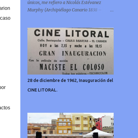
únicos, me refiero a Nicolás Estévanez
arion
Murphy (Archipiélago Canario 1838 –
Francia 1914)
 caso
28 de diciembre de 1962, Inauguración del
por
CINE LITORAL.
actos