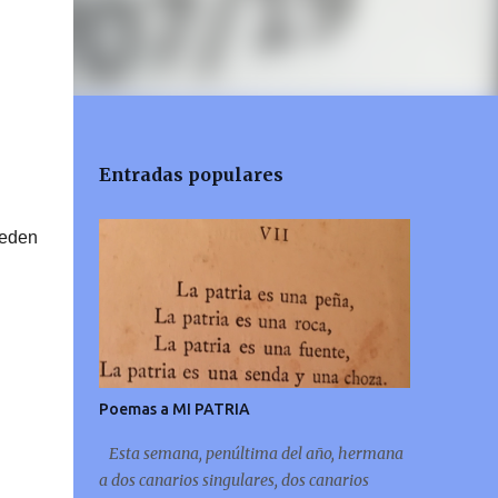
Entradas populares
ueden
Poemas a MI PATRIA
Esta semana, penúltima del año, hermana
a dos canarios singulares, dos canarios