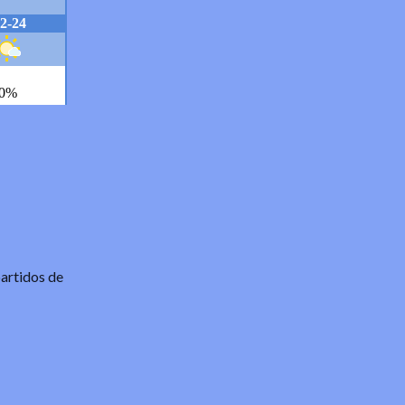
mostrarles un repaso por la historia de esas
viviendas, desde la cesión del terreno hasta
su “flamante” inauguración.
partidos de