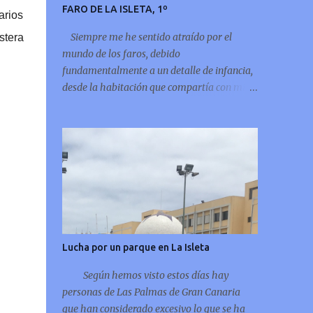
FARO DE LA ISLETA, 1º
arios
Siempre me he sentido atraído por el
stera
mundo de los faros, debido
fundamentalmente a un detalle de infancia,
desde la habitación que compartía con mi
hermano cuando eramos niños, se
observaba la “enigmática” luz del faro de La
Isleta, deslumbrando puntualmente por
encima de la montaña del Vigía, por eso
siempre he leído sobre el tema y ahora
incluso me atrevo a compartir unos
pequeños apuntes del faro de mi infancia, el
faro de La Isleta: La Montaña del Faro, vista
desde la Montaña Colorada.
Lucha por un parque en La Isleta
Según hemos visto estos días hay
personas de Las Palmas de Gran Canaria
que han considerado excesivo lo que se ha