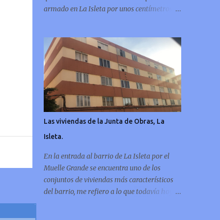
armado en La Isleta por unos centímetros de
tierra,
Las viviendas de la Junta de Obras, La
Isleta.
En la entrada al barrio de La Isleta por el
Muelle Grande se encuentra uno de los
conjuntos de viviendas más característicos
del barrio, me refiero a lo que todavía hoy se
sigue conociendo como las casas de la “Junta
de Obras”, con este artículo me gustaría