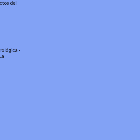
ctos del
orológica
-
La