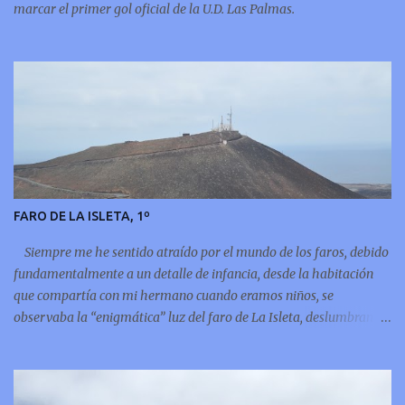
marcar el primer gol oficial de la U.D. Las Palmas.
FARO DE LA ISLETA, 1º
Siempre me he sentido atraído por el mundo de los faros, debido
fundamentalmente a un detalle de infancia, desde la habitación
que compartía con mi hermano cuando eramos niños, se
observaba la “enigmática” luz del faro de La Isleta, deslumbrando
puntualmente por encima de la montaña del Vigía, por eso
siempre he leído sobre el tema y ahora incluso me atrevo a
compartir unos pequeños apuntes del faro de mi infancia, el faro
de La Isleta: La Montaña del Faro, vista desde la Montaña