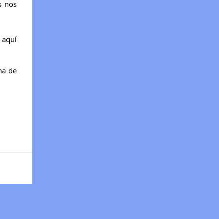
s nos
 aquí
na de