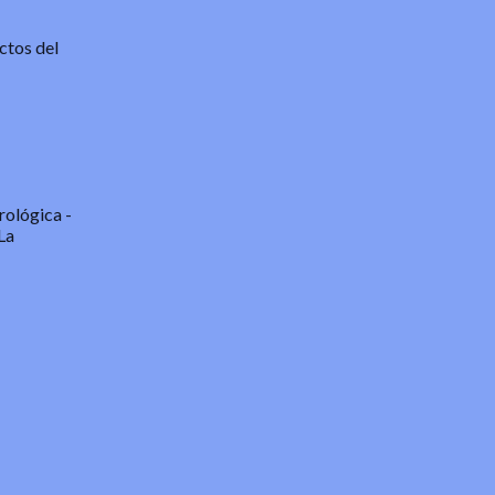
ctos del
orológica
-
La