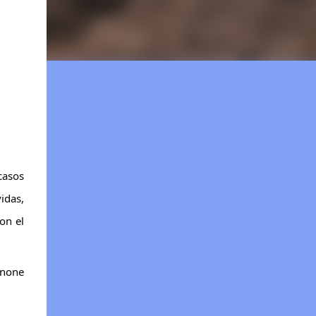
casos
idas,
on el
anone