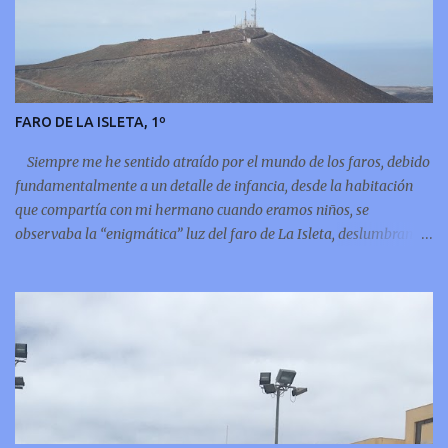
FARO DE LA ISLETA, 1º
Siempre me he sentido atraído por el mundo de los faros, debido
fundamentalmente a un detalle de infancia, desde la habitación
que compartía con mi hermano cuando eramos niños, se
observaba la “enigmática” luz del faro de La Isleta, deslumbrando
puntualmente por encima de la montaña del Vigía, por eso
siempre he leído sobre el tema y ahora incluso me atrevo a
compartir unos pequeños apuntes del faro de mi infancia, el faro
de La Isleta: La Montaña del Faro, vista desde la Montaña
Colorada.