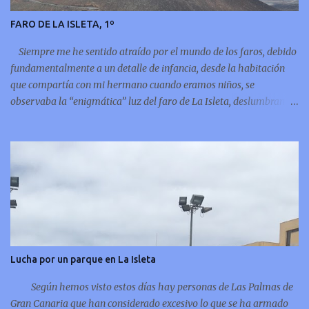
FARO DE LA ISLETA, 1º
Siempre me he sentido atraído por el mundo de los faros, debido
fundamentalmente a un detalle de infancia, desde la habitación
que compartía con mi hermano cuando eramos niños, se
observaba la “enigmática” luz del faro de La Isleta, deslumbrando
puntualmente por encima de la montaña del Vigía, por eso
siempre he leído sobre el tema y ahora incluso me atrevo a
compartir unos pequeños apuntes del faro de mi infancia, el faro
de La Isleta: La Montaña del Faro, vista desde la Montaña
Colorada.
Lucha por un parque en La Isleta
Según hemos visto estos días hay personas de Las Palmas de
Gran Canaria que han considerado excesivo lo que se ha armado