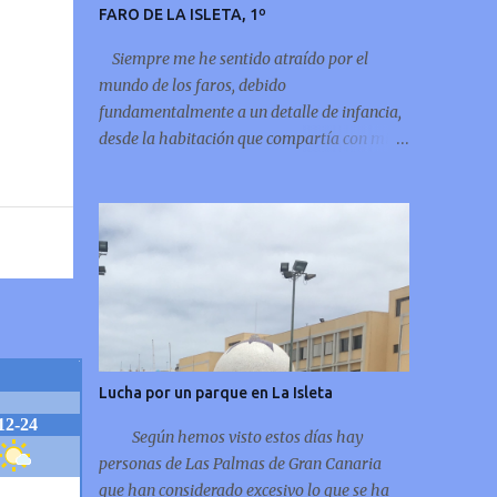
FARO DE LA ISLETA, 1º
Siempre me he sentido atraído por el
mundo de los faros, debido
fundamentalmente a un detalle de infancia,
desde la habitación que compartía con mi
hermano cuando eramos niños, se
observaba la “enigmática” luz del faro de La
Isleta, deslumbrando puntualmente por
encima de la montaña del Vigía, por eso
siempre he leído sobre el tema y ahora
incluso me atrevo a compartir unos
pequeños apuntes del faro de mi infancia, el
faro de La Isleta: La Montaña del Faro, vista
desde la Montaña Colorada.
Lucha por un parque en La Isleta
Según hemos visto estos días hay
personas de Las Palmas de Gran Canaria
que han considerado excesivo lo que se ha