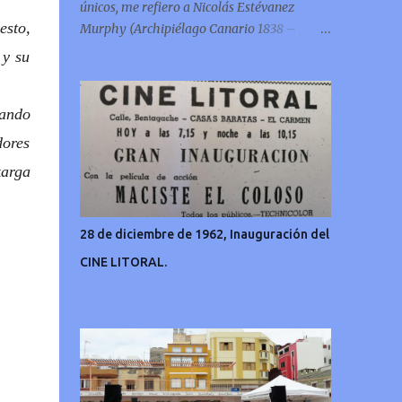
únicos, me refiero a Nicolás Estévanez
esto,
Murphy (Archipiélago Canario 1838 –
Francia 1914)
 y su
dando
dores
karga
28 de diciembre de 1962, Inauguración del
CINE LITORAL.