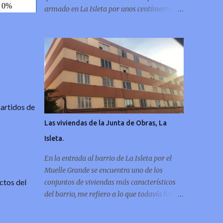
armado en La Isleta por unos centímetros de
tierra,
partidos de
Las viviendas de la Junta de Obras, La
Isleta.
En la entrada al barrio de La Isleta por el
Muelle Grande se encuentra uno de los
ctos del
conjuntos de viviendas más característicos
del barrio, me refiero a lo que todavía hoy se
sigue conociendo como las casas de la “Junta
de Obras”, con este artículo me gustaría