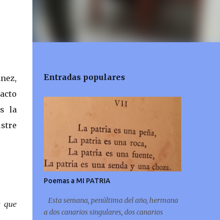
Entradas populares
nez,
 acto
s la
stre
Poemas a MI PATRIA
Esta semana, penúltima del año, hermana
s que
a dos canarios singulares, dos canarios