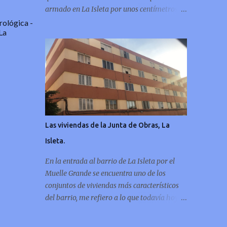
armado en La Isleta por unos centímetros de
tierra,
orológica
-
La
Las viviendas de la Junta de Obras, La
Isleta.
En la entrada al barrio de La Isleta por el
Muelle Grande se encuentra uno de los
conjuntos de viviendas más característicos
del barrio, me refiero a lo que todavía hoy se
sigue conociendo como las casas de la “Junta
de Obras”, con este artículo me gustaría