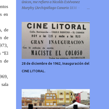
únicos, me refiero a Nicolás Estévanez
entos
Murphy (Archipiélago Canario 1838 –
Francia 1914)
es en
s, de
ón de
1973,
a “El
n de
28 de diciembre de 1962, Inauguración del
CINE LITORAL.
1969,
 sala