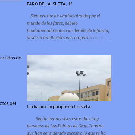
FARO DE LA ISLETA, 1º
Siempre me he sentido atraído por el
mundo de los faros, debido
fundamentalmente a un detalle de infancia,
desde la habitación que compartía con mi
hermano cuando eramos niños, se
observaba la “enigmática” luz del faro de La
partidos de
Isleta, deslumbrando puntualmente por
encima de la montaña del Vigía, por eso
siempre he leído sobre el tema y ahora
incluso me atrevo a compartir unos
pequeños apuntes del faro de mi infancia, el
faro de La Isleta: La Montaña del Faro, vista
ctos del
desde la Montaña Colorada.
Lucha por un parque en La Isleta
Según hemos visto estos días hay
personas de Las Palmas de Gran Canaria
que han considerado excesivo lo que se ha