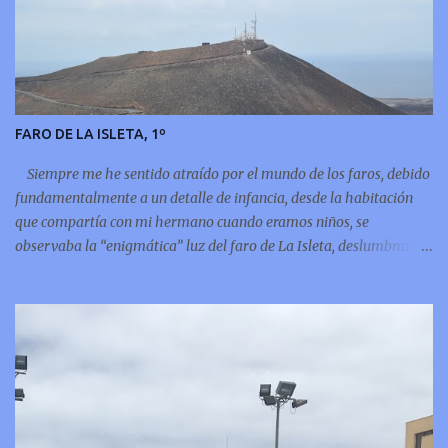
FARO DE LA ISLETA, 1º
Siempre me he sentido atraído por el mundo de los faros, debido
fundamentalmente a un detalle de infancia, desde la habitación
que compartía con mi hermano cuando eramos niños, se
observaba la “enigmática” luz del faro de La Isleta, deslumbrando
puntualmente por encima de la montaña del Vigía, por eso
siempre he leído sobre el tema y ahora incluso me atrevo a
compartir unos pequeños apuntes del faro de mi infancia, el faro
de La Isleta: La Montaña del Faro, vista desde la Montaña
Colorada.