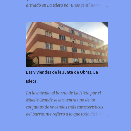
armado en La Isleta por unos centímetros de
tierra,
Las viviendas de la Junta de Obras, La
Isleta.
En la entrada al barrio de La Isleta por el
Muelle Grande se encuentra uno de los
conjuntos de viviendas más característicos
del barrio, me refiero a lo que todavía hoy se
sigue conociendo como las casas de la “Junta
de Obras”, con este artículo me gustaría