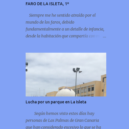
FARO DE LA ISLETA, 1º
Siempre me he sentido atraído por el
mundo de los faros, debido
fundamentalmente a un detalle de infancia,
desde la habitación que compartía con mi
hermano cuando eramos niños, se
observaba la “enigmática” luz del faro de La
Isleta, deslumbrando puntualmente por
encima de la montaña del Vigía, por eso
siempre he leído sobre el tema y ahora
incluso me atrevo a compartir unos
pequeños apuntes del faro de mi infancia, el
faro de La Isleta: La Montaña del Faro, vista
desde la Montaña Colorada.
Lucha por un parque en La Isleta
Según hemos visto estos días hay
personas de Las Palmas de Gran Canaria
que han considerado excesivo lo que se ha