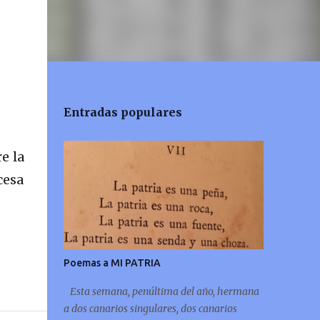
Entradas populares
e la
cesa
Poemas a MI PATRIA
Esta semana, penúltima del año, hermana
a dos canarios singulares, dos canarios