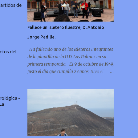
partidos de
Fallece un Isletero Iluestre, D. Antonio
Jorge Padilla.
Ha fallecido uno de los isleteros integrantes
ctos del
de la plantilla de la U.D. Las Palmas en su
primera temporada. El 9 de octubre de 1949,
justo el día que cumplía 23 años, tuvo el
tremendo honor de marcar el primer gol
oficial de la U.D. Las Palmas.
orológica
-
La